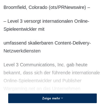
Broomfield, Colorado (ots/PRNewswire) –
– Level 3 versorgt internationalen Online-
Spieleentwickler mit
umfassend skalierbaren Content-Delivery-
Netzwerkdiensten
Level 3 Communications, Inc. gab heute
bekannt, dass sich der führende internationale
Online-Spieleentwickler und Publisher
Wargaming.net an das Unternehmen
gewendet habe, um sein CDN (Content
Zeige mehr
Delivery Network) zukünftig zur Bereitstellung