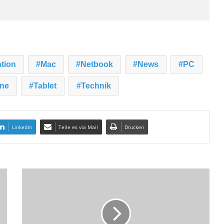
tion
Mac
Netbook
News
PC
ne
Tablet
Technik
LinkedIn
Teile es via Mail
Drucken
D
I
C
O
T