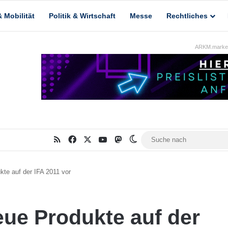
 Mobilität
Politik & Wirtschaft
Messe
Rechtliches
ARKM.market
RSS
Facebook
X
YouTube
Mastodon
Skin umschalten
kte auf der IFA 2011 vor
eue Produkte auf der