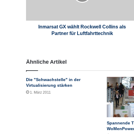
s
a
t
G
X
Inmarsat GX wählt Rockwell Collins als
w
Partner für Luftfahrttechnik
ä
h
l
t
Ähnliche Artikel
R
o
c
Die "Schwachstelle" in der
k
Virtualisierung stärken
w
1. März 2011
e
l
l
C
o
Spannende 
l
WoMenPower
l