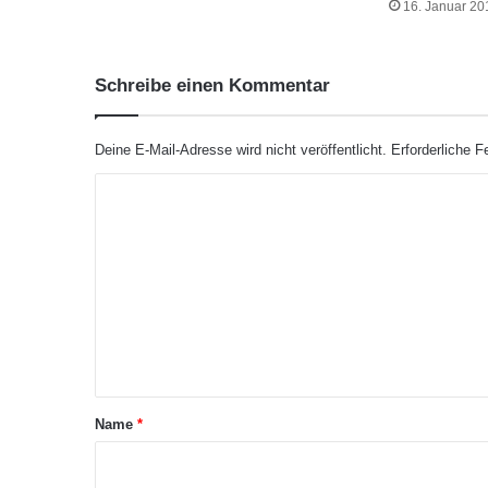
16. Januar 20
i
n
s
Schreibe einen Kommentar
a
l
s
Deine E-Mail-Adresse wird nicht veröffentlicht.
Erforderliche F
P
a
K
r
o
t
n
m
e
m
r
f
e
ü
n
r
t
L
u
a
Name
*
f
r
t
f
*