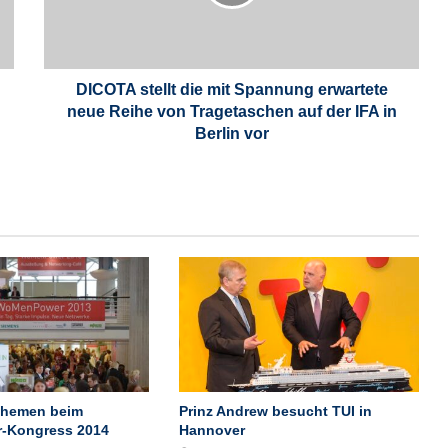
A
s
t
e
l
DICOTA stellt die mit Spannung erwartete
l
neue Reihe von Tragetaschen auf der IFA in
t
Berlin vor
d
i
e
m
i
t
S
p
a
n
n
u
n
Themen beim
Prinz Andrew besucht TUI in
g
-Kongress 2014
Hannover
e