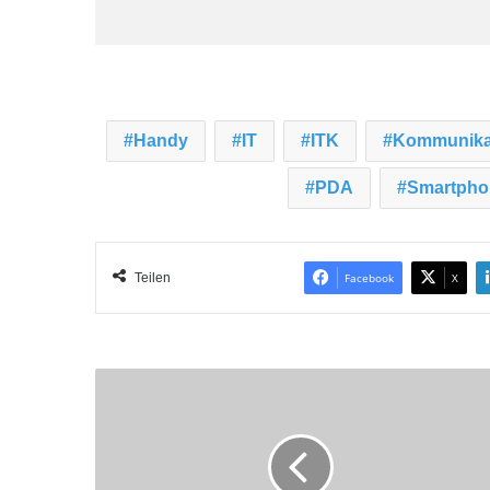
Handy
IT
ITK
Kommunika
PDA
Smartpho
Teilen
Facebook
X
I
n
m
a
r