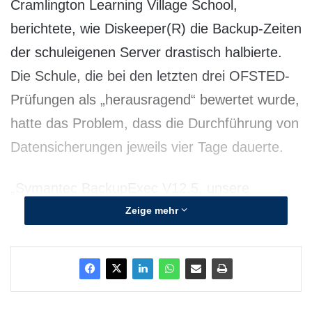
Cramlington Learning Village School,
berichtete, wie Diskeeper(R) die Backup-Zeiten
der schuleigenen Server drastisch halbierte.
Die Schule, die bei den letzten drei OFSTED-
Prüfungen als „herausragend“ bewertet wurde,
hatte das Problem, dass die Durchführung von
Datensicherungen jeweils vier Tage dauerte.
„Symantec BackupExec V12.5, unsere
hauptsächliche Backup-Anwendung, nahm
Zeige mehr
aufgrund von Dateifragmentierungen bei der
Datensicherung beträchtliche Zeit in Anspruch.
Microsoft Windows 2003 und andere
kostenlose Defragmentierungs-Tools boten