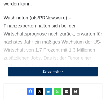
werden kann.
Washington (ots/PRNewswire) –
Finanzexperten halten sich bei der
Wirtschaftsprognose noch zurück, erwarten für
nächstes Jahr ein mäßiges Wachstum der US-
Wirtschaft von 1,7 Prozent mit 1,3 Millionen
zusätzlichen Jobs. Das ist der Tenor einer
Umfrage, die heute von der Association for
Zeige mehr
Financial Professionals (AFP) veröffentlicht
wurde.
Bei der AFP-Umfrage zur Wirtschaftsprognose
[
http://www.afponline.org/outlook
], die seit