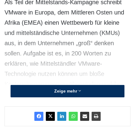
Als Teil der Mittelstands-Kampagne schreibt
VMware in Europa, dem Mittleren Osten und
Afrika (EMEA) einen Wettbewerb für kleine
und mittelständische Unternehmen (KMUs)
aus, in dem Unternehmen „groß“ denken
sollen. Aufgabe ist es, in 200 Worten zu
erklären, wie Mittelständler VMware-
Technologie nutzen können um bloße
Kosteneinsparungen zu überwinden und ihre
Zeige mehr
IT auf ein neues Level zu heben. Der
Vorschlag, wie VMware-Technologie am
besten eingesetzt werden kann um IT zu
vereinfachen oder mit Hilfe von IT as a Service