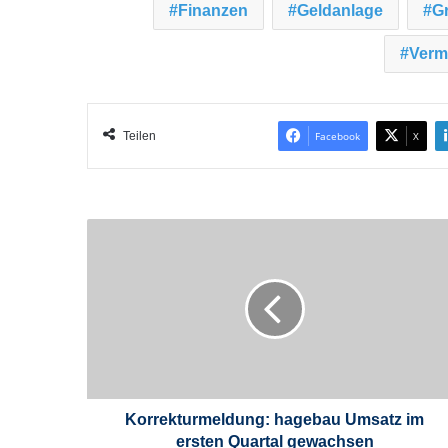
Finanzen
Geldanlage
Gr
Verm
Teilen
Facebook
X
K
o
r
r
e
k
t
u
r
m
Korrekturmeldung: hagebau Umsatz im
e
ersten Quartal gewachsen