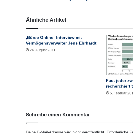
l
d
u
Ähnliche Artikel
n
g
:
‚Börse Online‘-Interview mit
h
Vermögensverwalter Jens Ehrhardt
a
24. August 2011
g
e
b
a
u
Fast jeder zw
U
recherchiert 
m
5. Februar 20
s
a
t
Schreibe einen Kommentar
z
i
m
Deine E-Mail-Adresse wird nicht veröffentlicht.
Erforderliche F