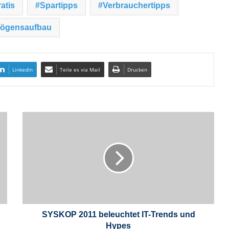
atis
Spartipps
Verbrauchertipps
ögensaufbau
LinkedIn
Teile es via Mail
Drucken
S
Y
S
K
O
P
2
0
1
1
SYSKOP 2011 beleuchtet IT-Trends und
b
Hypes