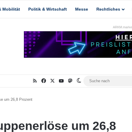
 Mobilität
Politik & Wirtschaft
Messe
Rechtliches
ARKM.market
RSS
Facebook
X
YouTube
Mastodon
Skin umschalten
se um 26,8 Prozent
uppenerlöse um 26,8