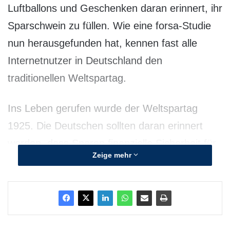
Luftballons und Geschenken daran erinnert, ihr
Sparschwein zu füllen. Wie eine forsa-Studie
nun herausgefunden hat, kennen fast alle
Internetnutzer in Deutschland den
traditionellen Weltspartag.
Ins Leben gerufen wurde der Weltspartag
1925. Die Deutschen sollten daran erinnert
werden, dass Sparen finanzielle Sicherheit für
Zeige mehr
die Zukunft bedeutet. Eine aktuelle forsa-
Umfrage im Auftrag von CosmosDirekt unter
Internetnutzern in Deutschland zeigt, dass
sehr viele den Weltspartag kennen (87