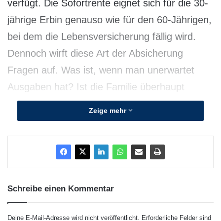
verfügt. Die Sofortrente eignet sich für die 30-
jährige Erbin genauso wie für den 60-Jährigen,
bei dem die Lebensversicherung fällig wird.
Dennoch wirft diese Art der Absicherung
Fragen auf. Was ist, wenn man unerwartet
Ausgaben hat? Ist die Familie überhaupt
abgesichert? Und was passiert mit dem
Zeige mehr
eingezahlten Betrag, wenn der Versicherte
stirbt? Antworten dazu liefert Swiss Life im
Thema des Monats Mai „Sofortrente“ unter
www.swisslife.de/sofortrente
.
Schreibe einen Kommentar
In der Vergangenheit haben sich Interessenten
durchaus gegen eine Sofortrente entschieden,
Deine E-Mail-Adresse wird nicht veröffentlicht.
Erforderliche Felder sind