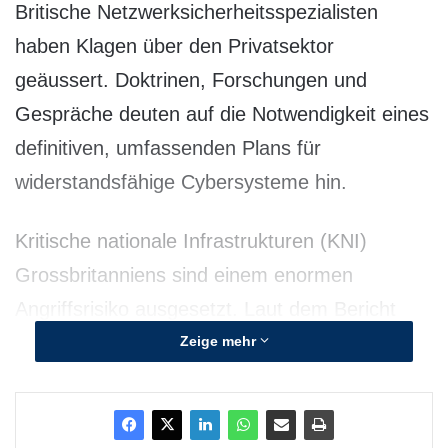
Britische Netzwerksicherheitsspezialisten
haben Klagen über den Privatsektor
geäussert. Doktrinen, Forschungen und
Gespräche deuten auf die Notwendigkeit eines
definitiven, umfassenden Plans für
widerstandsfähige Cybersysteme hin.
Kritische nationale Infrastrukturen (KNI)
Grossbritanniens sind einem enormen
Angriffsrisiko ausgesetzt. Laut dem Bericht
einer führenden Denkfabrik müssen
Zeige mehr
Eigentümerunternehmen erhöhte
Verantwortung für Sicherheit und Schutz ihrer
Systeme übernehmen.