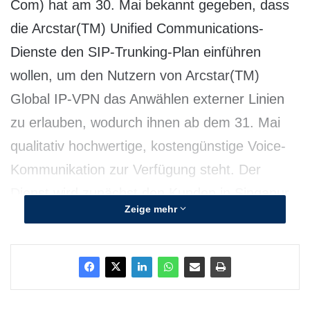
Com) hat am 30. Mai bekannt gegeben, dass
die Arcstar(TM) Unified Communications-
Dienste den SIP-Trunking-Plan einführen
wollen, um den Nutzern von Arcstar(TM)
Global IP-VPN das Anwählen externer Linien
zu erlauben, wodurch ihnen ab dem 31. Mai
qualitativ hochwertige, kostengünstige Voice-
Kommunikation zur Verfügung steht. Der
Dienst wird zunächst den Kunden in Singapur
Zeige mehr
angeboten und dann nach und nach auf
andere Regionen ausgeweitet. So wird der
Plan ab März 2012 verfügbar sein. Eingehende
Anrufe von externen Anschlüssen werden