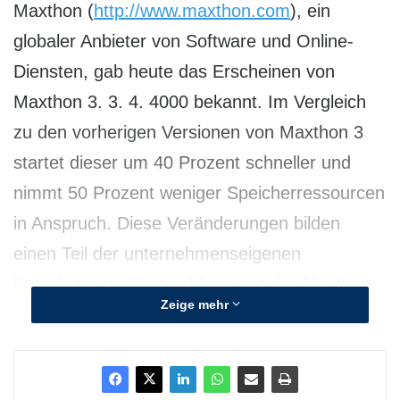
Maxthon (
http://www.maxthon.com
), ein
globaler Anbieter von Software und Online-
Diensten, gab heute das Erscheinen von
Maxthon 3. 3. 4. 4000 bekannt. Im Vergleich
zu den vorherigen Versionen von Maxthon 3
startet dieser um 40 Prozent schneller und
nimmt 50 Prozent weniger Speicherressourcen
in Anspruch. Diese Veränderungen bilden
einen Teil der unternehmenseigenen
Forschung und Entwicklung, mit der Maxthon
Zeige mehr
seinen WebKit-Kernel zu einem
turbogeladenen Navigationswerkzeug für das
Internet ausbaut. Die neueste Version von