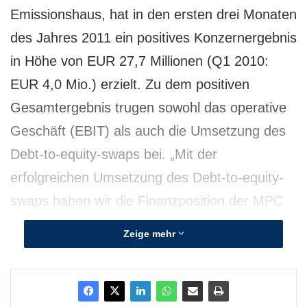
Emissionshaus, hat in den ersten drei Monaten
des Jahres 2011 ein positives Konzernergebnis
in Höhe von EUR 27,7 Millionen (Q1 2010:
EUR 4,0 Mio.) erzielt. Zu dem positiven
Gesamtergebnis trugen sowohl das operative
Geschäft (EBIT) als auch die Umsetzung des
Debt-to-equity-swaps bei. „Mit der
erfolgreichen Umsetzung des Debt-to-equity-
swaps haben wir die Finanzposition der MPC
Capital AG wesentlich gestärkt“, kommentiert
Zeige mehr
Dr. Axel Schroeder, Vorstandsvorsitzender der
MPC Capital AG, die Entwicklung. „Aufgrund
unserer organisatorischen und strategischen