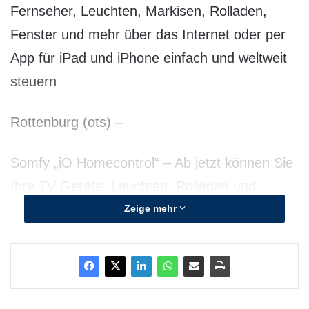
Fernseher, Leuchten, Markisen, Rolladen,
Fenster und mehr über das Internet oder per
App für iPad und iPhone einfach und weltweit
steuern
Rottenburg (ots) –
Somfy „iO Homecontrol“ – Ab jetzt können Sie
Ihre TV Geräte, Leuchten, Rolladen und
Fenster ganz einfach und sicher über das
Zeige mehr
Internet oder per App für iPad und iPhone
weltweit steuern. Dank „Tahoma“ werden auch
inkompatible Geräte steuerungsfähig gemacht.
Die Apps gibt es jetzt im AppStore.