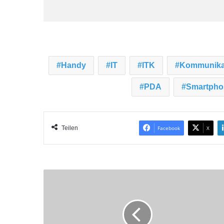
Handy
IT
ITK
Kommunika
PDA
Smartpho
Teilen
Facebook
X
M
i
t
a
k