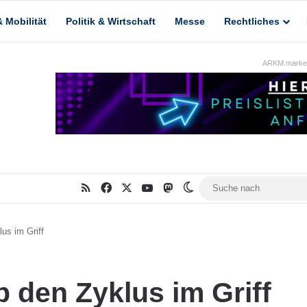
 Mobilität
Politik & Wirtschaft
Messe
Rechtliches
ARKM.market
RSS
Facebook
X
YouTube
Mastodon
Skin umschalten
us im Griff
 den Zyklus im Griff