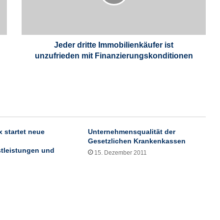
d
r
i
t
t
Jeder dritte Immobilienkäufer ist
e
unzufrieden mit Finanzierungskonditionen
I
m
m
o
b
i
l
 startet neue
Unternehmensqualität der
i
Gesetzlichen Krankenkassen
e
stleistungen und
15. Dezember 2011
n
k
ä
u
f
e
r