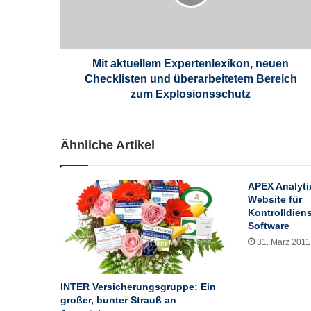
t
u
e
l
l
Mit aktuellem Expertenlexikon, neuen
e
Checklisten und überarbeitetem Bereich
m
zum Explosionsschutz
E
x
p
Ähnliche Artikel
e
r
t
APEX Analytix
e
Website für
n
Kontrolldien
l
Software
e
31. März 2011
x
i
k
INTER Versicherungsgruppe: Ein
o
großer, bunter Strauß an
n