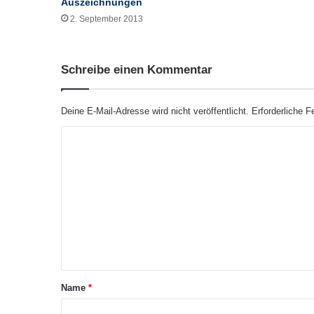
Auszeichnungen
,
2. September 2013
n
e
u
Schreibe einen Kommentar
e
n
C
Deine E-Mail-Adresse wird nicht veröffentlicht.
Erforderliche F
h
e
K
c
o
k
l
m
i
m
s
t
e
e
n
n
t
u
n
a
Name
*
d
r
ü