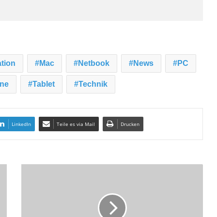
tion
Mac
Netbook
News
PC
ne
Tablet
Technik
LinkedIn
Teile es via Mail
Drucken
J
e
d
e
r