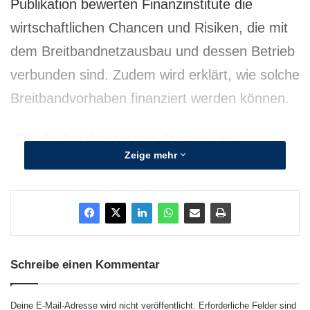
Publikation bewerten Finanzinstitute die
wirtschaftlichen Chancen und Risiken, die mit
dem Breitbandnetzausbau und dessen Betrieb
verbunden sind. Zudem wird erklärt, wie solche
Breitbandvorhaben finanziert werden können.
„Für die Attraktivität von Städten und
Zeige mehr
Gemeinden sind moderne
Kommunikationsnetze mittlerweile ebenso
wichtig wie die Verkehrsinfrastruktur oder die
Versorgung mit Strom, Gas, Fernwärme und
Wasser“, informiert VKU-Hauptgeschäftsführer
Schreibe einen Kommentar
Hans-Joachim Reck. „Breitbandversorgung
gehört heute zu den harten Standortfaktoren
Deine E-Mail-Adresse wird nicht veröffentlicht.
Erforderliche Felder sind