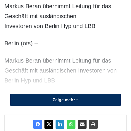
Markus Beran übernimmt Leitung für das
Geschäft mit auslän­dischen
Investoren von Berlin Hyp und LBB
Berlin (ots) –
Markus Beran übernimmt Leitung für das
Geschäft mit ausländischen Investoren von
Berlin Hyp und LBB
Markus Beran (45) übernimmt Anfang 2012 die
Zeige mehr
Leitung der Abteilung Zentrale Betreuung
Ausland im Geschäftsbereich Vertrieb
Immobilienfinanzierung Ausland von Berlin Hyp