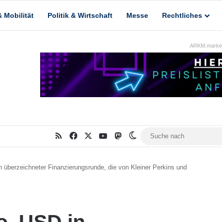
 Mobilität
Politik & Wirtschaft
Messe
Rechtliches
ARKM.market
RSS
Facebook
X
YouTube
Mastodon
Skin umschalten
n überzeichneter Finanzierungsrunde, die von Kleiner Perkins und
io. USD in