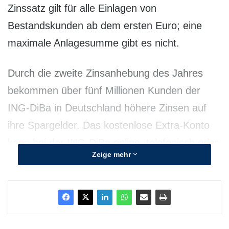
Zinssatz gilt für alle Einlagen von
Bestandskunden ab dem ersten Euro; eine
maximale Anlagesumme gibt es nicht.
Durch die zweite Zinsanhebung des Jahres
bekommen über fünf Millionen Kunden der
ING-DiBa in Deutschland höhere Zinsen auf
ihre Spargelder. Das kostenlose Extra-Konto
kann bei der ING-DiBa online, telefonisch oder
Zeige mehr
per Brief geführt werden.
Über die ING-DiBa AG:
Die ING-DiBa ist mit über sieben Millionen