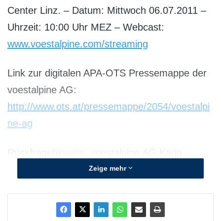
Center Linz. – Datum: Mittwoch 06.07.2011 –
Uhrzeit: 10:00 Uhr MEZ – Webcast:
www.voestalpine.com/streaming
Link zur digitalen APA-OTS Pressemappe der
voestalpine AG:
http://www.ots.at/pressemappe/2054/voestalpi
ne-ag
Rückfragehinweis: voestalpine AG Karin
Keplinger Tel.: +43 / 50304 / 15 – 2907
Zeige mehr
mailto:karin.keplinger@voestalpine.com
Digitale Pressemappe: