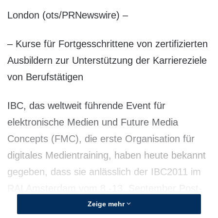
London (ots/PRNewswire) –
– Kurse für Fortgesschrittene von zertifizierten
Ausbildern zur Unterstützung der Karriereziele
von Berufstätigen
IBC, das weltweit führende Event für
elektronische Medien und Future Media
Concepts (FMC), die erste Organisation für
digitales Medientraining, haben heute bekannt
gegeben, dass sie anlässlich der IBC2011 im
RAI Amsterdam vom 8.-13. September Post-
Production-Workshops für Apple(R), Avid(R)
Zeige mehr