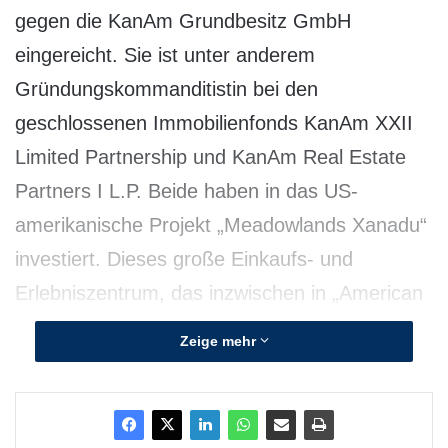
gegen die KanAm Grundbesitz GmbH
eingereicht. Sie ist unter anderem
Gründungskommanditistin bei den
geschlossenen Immobilienfonds KanAm XXII
Limited Partnership und KanAm Real Estate
Partners I L.P. Beide haben in das US-
amerikanische Projekt „Meadowlands Xanadu“
investiert. Dieses große Einkaufs- und
Erlebniszentrum, das inzwischen in „American
Dream Medowlands“ umbenannt wurde, hat
Zeige mehr
sich als „Fass ohne Boden“ entpuppt, mit
entsprechenden Konsequenzen: Anleger des
KanAm XXII Limited Partnership stehen –