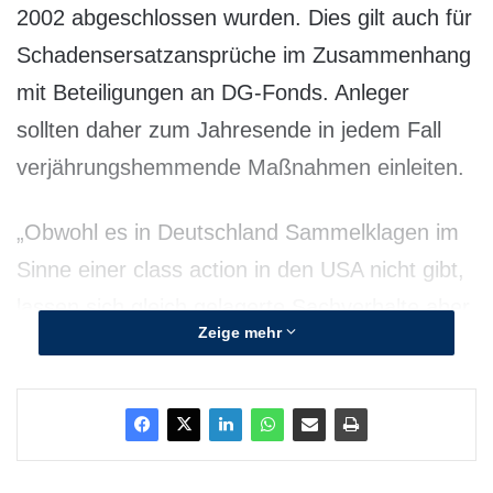
2002 abgeschlossen wurden. Dies gilt auch für
Schadensersatzansprüche im Zusammenhang
mit Beteiligungen an DG-Fonds. Anleger
sollten daher zum Jahresende in jedem Fall
verjährungshemmende Maßnahmen einleiten.
„Obwohl es in Deutschland Sammelklagen im
Sinne einer class action in den USA nicht gibt,
lassen sich gleich gelagerte Sachverhalte aber
Zeige mehr
im Rahmen einer Streitgenossenschaft geltend
machen“, so Fachanwältin Dr. Petra
Brockmann von Hahn Rechtsanwälte
Partnerschaft (hrp). „Der Vorteil für die Kläger