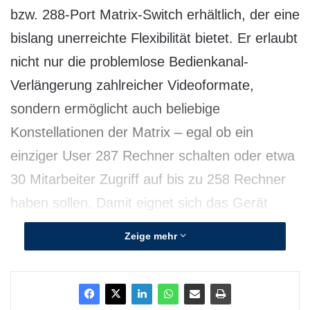
bzw. 288-Port Matrix-Switch erhältlich, der eine
bislang unerreichte Flexibilität bietet. Er erlaubt
nicht nur die problemlose Bedienkanal-
Verlängerung zahlreicher Videoformate,
sondern ermöglicht auch beliebige
Konstellationen der Matrix – egal ob ein
einziger User 287 Rechner schalten oder etwa
30 Mitarbeiter Zugriff auf bis zu 258 Rechner
haben sollen. Damit eignet sich das Gerät
ideal für den Broadcasting-Bereich, wo
Zeige mehr
Schnittplätze und Studios oftmals von
Medienservern getrennt sind, sowie für Digital
Signage-Infrastrukturen.