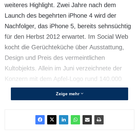
weiteres Highlight. Zwei Jahre nach dem
Launch des begehrten iPhone 4 wird der
Nachfolger, das iPhone 5, bereits sehnsüchtig
für den Herbst 2012 erwartet. Im Social Web
kocht die Gerüchteküche über Ausstattung,
Design und Preis des vermeintlichen
Kultobjekts. Allein im Juni verzeichnete der
Konzern mit dem Apfel-Logo rund 140.000
Social Media-Treffer in Blogs, Foren sowie auf
Zeige mehr
Facebook und Twitter und verweist seinen
größten Wettbewerber Samsung damit auf die
Ersatzbank. Das ergibt eine Untersuchung von
Web-Analyzer.com. Analysiert wurde, wie