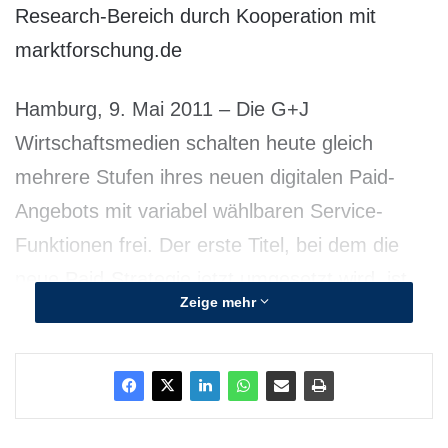
Research-Bereich durch Kooperation mit
marktforschung.de
Hamburg, 9. Mai 2011 – Die G+J
Wirtschaftsmedien schalten heute gleich
mehrere Stufen ihres neuen digitalen Paid-
Angebots mit variabel wählbaren Service-
Funktionen frei. Der erste Titel, bei dem die
neue Paid-Strategie jetzt umgesetzt wird, ist
Zeige mehr
die ‚Financial Times Deutschland‘ in der
Tradition ihres publizistischen Credos „one
brand – all media“. Ab heute wird die FTD von
morgen bereits ab 22.30 Uhr auch als ePaper-