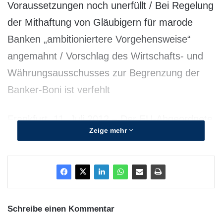
Voraussetzungen noch unerfüllt / Bei Regelung
der Mithaftung von Gläubigern für marode
Banken „ambitioniertere Vorgehensweise“
angemahnt / Vorschlag des Wirtschafts- und
Währungsausschusses zur Begrenzung der
Banker-Boni ist verfehlt
Frankfurt, 11. Juli 2012 – Der EU-Abgeordnete
Zeige mehr
Burkhard Balz von der CDU warnt vor einer
vorschnellen Entscheidung über die Einführung
einer Finanztransaktionssteuer. „Ich denke,
dass die Sache komplizierter ist, als manch
einer meiner Kollegen sie darstellt“, sagte Balz,
Schreibe einen Kommentar
der Mitglied des Wirtschafts- und