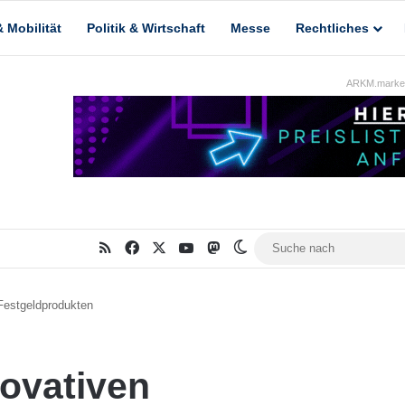
 Mobilität
Politik & Wirtschaft
Messe
Rechtliches
ARKM.market
RSS
Facebook
X
YouTube
Mastodon
Skin umschalten
 Festgeldprodukten
novativen