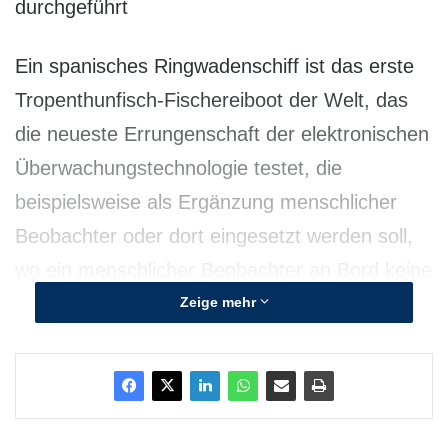
durchgeführt
Ein spanisches Ringwadenschiff ist das erste
Tropenthunfisch-Fischereiboot der Welt, das
die neueste Errungenschaft der elektronischen
Überwachungstechnologie testet, die
beispielsweise als Ergänzung menschlicher
Beobachter oder dort eingesetzt werden soll,
wo ein menschlicher Beobachter an Bord keine
sinnvolle oder sichere Lösung darstellt. Die
Zeige mehr
Beobachtung von Fischereiaktivitäten bestätigt
entscheidende Fang- und Betriebsdaten, die
für wissenschaftliche Analysen und die
Markttransparenz wesentlich sind.