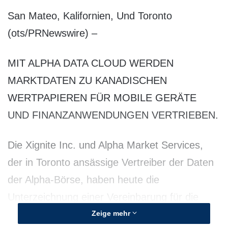
San Mateo, Kalifornien, Und Toronto
(ots/PRNewswire) –
MIT ALPHA DATA CLOUD WERDEN
MARKTDATEN ZU KANADISCHEN
WERTPAPIEREN FÜR MOBILE GERÄTE
UND FINANZANWENDUNGEN VERTRIEBEN.
Die Xignite Inc. und Alpha Market Services,
der in Toronto ansässige Vertreiber der Daten
der Alpha-Börse, haben heute die
Unterzeichnung einer Vereinbarung für die
Einführung neuer Dienstleistungen
Zeige mehr