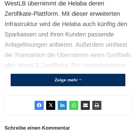
WestLB übernimmt die Helaba deren
Zertifikate-Plattform. Mit dieser erweiterten
Infrastruktur wird die Helaba auch künftig den
Sparkassen und ihren Kunden passende
Anlagelösungen anbieten. Außerdem umfasst
die Transaktion die Übernahme eines Großteils
aller WestLB-Zertifikate. Für Vertriebspartner
und Anleger sind damit Kontinuität und Service
Zeige mehr
sichergestellt.
Helaba wird zu einem der führenden
Zertifikate-Emittenten in Deutschland
Schreibe einen Kommentar
Bereits in den vergangenen Jahren hat sich die