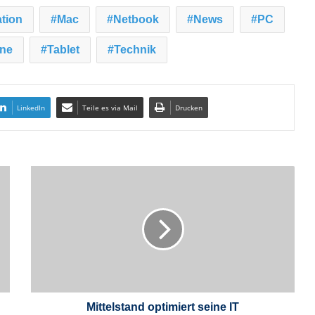
tion
Mac
Netbook
News
PC
ne
Tablet
Technik
LinkedIn
Teile es via Mail
Drucken
M
i
t
t
e
l
s
t
a
n
Mittelstand optimiert seine IT