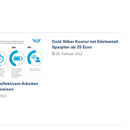
d
o
p
t
i
m
i
Gold Silber Kontor mit Edelmetall-
e
Sparplan ab 25 Euro
r
28. Februar 2011
t
s
e
i
n
effektivem Arbeiten
e
sreisen
I
2013
T