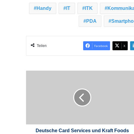
Handy
IT
ITK
Kommunika
PDA
Smartpho
Teilen
Facebook
X
D
e
u
t
s
c
h
e
C
a
Deutsche Card Services und Kraft Foods