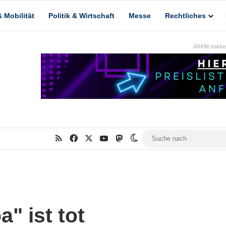
 Mobilität
Politik & Wirtschaft
Messe
Rechtliches
ARKM.market
RSS
Facebook
X
YouTube
Mastodon
Skin umschalten
" ist tot