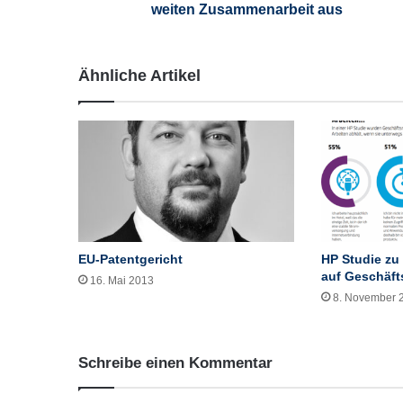
r
weiten Zusammenarbeit aus
d
S
e
Ähnliche Artikel
r
v
i
c
e
s
u
n
d
K
EU-Patentgericht
HP Studie zu 
r
auf Geschäft
16. Mai 2013
a
8. November 
f
t
F
Schreibe einen Kommentar
o
o