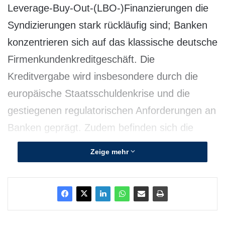
Leverage-Buy-Out-(LBO-)Finanzierungen die
Syndizierungen stark rückläufig sind; Banken
konzentrieren sich auf das klassische deutsche
Firmenkundenkreditgeschäft. Die
Kreditvergabe wird insbesondere durch die
europäische Staatsschuldenkrise und die
gestiegenen regulatorischen Anforderungen an
Banken geprägt. Zudem befinden sich die
Kosten für eine durchschnittliche LBO-
Zeige mehr
Finanzierung in den letzten sechs Monaten auf
einem historisch hohen Niveau mit einer
durchschnittlichen Marge von über
Euribor+500 Basispunkten. Knapp zwei Drittel