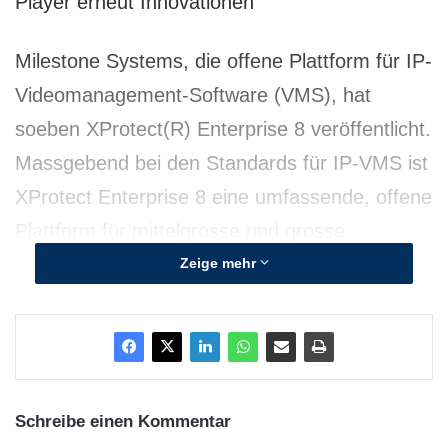
Player erneut Innovationen
Milestone Systems, die offene Plattform für IP-
Videomanagement-Software (VMS), hat
soeben XProtect(R) Enterprise 8 veröffentlicht.
Massgebend bei den Standards für IP-VMS ist
XProtect Enterprise 8 eine umfassende, offene
Plattform für mittelgrosse und grosse
Installationen, vorwiegend für mehrere
Zeige mehr
Standorte (Multisite) und mehrere Server. Die
konsolidierte Single-Management-Oberfläche
bietet eine kohärente und wirksame Art, eine
unendliche Anzahl von Kameras zu steuern,
Schreibe einen Kommentar
und liefert damit Situationsbewusstsein für