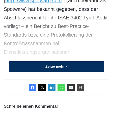
[
http://www.spotware.com
] (auch bekannt als
Spotware) hat bekannt gegeben, dass der
Abschlussbericht für ihr ISAE 3402 Typ-I-Audit
vorliegt – ein Bericht zu Best-Practice-
Standards bzw. eine Protokollierung der
Kontrollmassnahmen bei
Dienstleistungsorganisationen.
Mit seinem unbestechlichen Schwerpunkt auf
Zeige mehr
Sicherheit und Qualitätskontrolle hat cTrade
ein Audit zu seinen Kontrollen abgeschlossen
und im Zuge dessen ausgefeilte interne
Kontrollen und Untersuchungen eingeführt,
Schreibe einen Kommentar
welche die Position des Unternehmens als