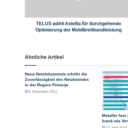
ä
h
l
t
TELUS wählt Astellia für durchgehende
A
Optimierung der Mobilbreitbandleistung
s
t
e
l
Ähnliche Artikel
l
i
a
Neue Netzleitzentrale erhöht die
f
Zuverlässigkeit des Netzbetriebs
ü
in der Region Primorje
r
9. November 2012
d
u
r
c
Metaller fast
h
krank wie Ve
g
22. April 2014