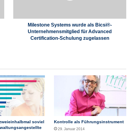
o
n
e
S
Milestone Systems wurde als Bicsi®-
y
Unternehmensmitglied für Advanced
s
Certification-Schulung zugelassen
t
e
m
s
w
u
r
d
e
a
l
s
B
 zweieinhalbmal soviel
Kontrolle als Führungsinstrument
i
rwaltungsangestellte
29. Januar 2014
c