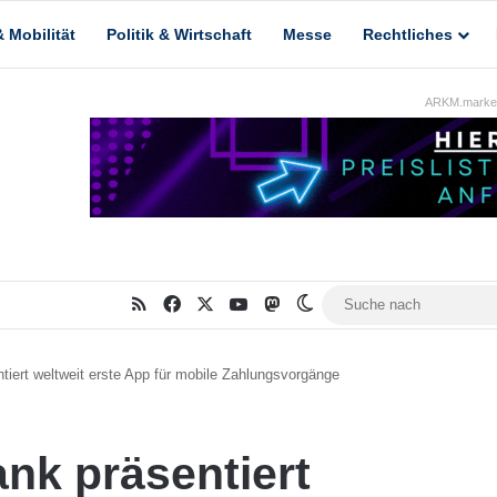
 Mobilität
Politik & Wirtschaft
Messe
Rechtliches
ARKM.market
RSS
Facebook
X
YouTube
Mastodon
Skin umschalten
ert weltweit erste App für mobile Zahlungsvorgänge
k präsentiert