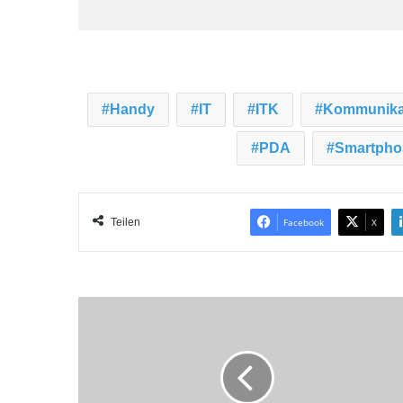
Handy
IT
ITK
Kommunika
PDA
Smartpho
Teilen
Facebook
X
T
E
L
U
S
w