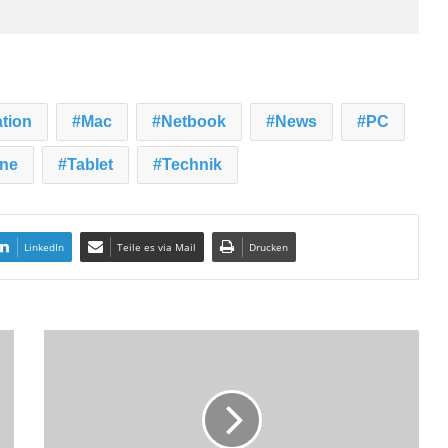
tion
Mac
Netbook
News
PC
ne
Tablet
Technik
LinkedIn
Teile es via Mail
Drucken
M
i
l
e
s
t