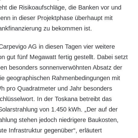
ht die Risikoaufschläge, die Banken vor und
nn in dieser Projektphase überhaupt mit
ankfinanzierung zu bekommen ist.
Carpevigo AG in diesen Tagen vier weitere
on gut fünf Megawatt fertig gestellt. Dabei setzt
uf den besonders sonnenverwöhnten Absatz der
t die geographischen Rahmenbedingungen mit
kWh pro Quadratmeter und Jahr besonders
 Schlüsselwort. In der Toskana betreibt das
Solarstrahlung von 1.450 kWh. „Der auf der
trahlung stehen jedoch niedrigere Baukosten,
 Infrastruktur gegenüber“, erläutert