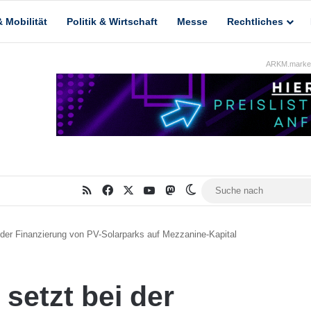
 Mobilität
Politik & Wirtschaft
Messe
Rechtliches
ARKM.market
RSS
Facebook
X
YouTube
Mastodon
Skin umschalten
 der Finanzierung von PV-Solarparks auf Mezzanine-Kapital
setzt bei der