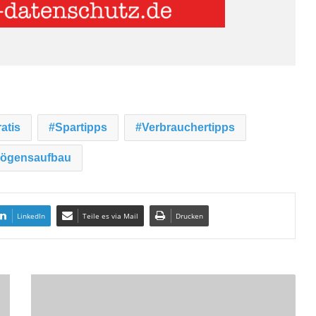
atis
Spartipps
Verbrauchertipps
ögensaufbau
LinkedIn
Teile es via Mail
Drucken
A
b
s