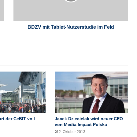
i
t
T
a
b
BDZV mit Tablet-Nutzerstudie im Feld
l
e
t
-
N
u
t
z
e
r
s
t
u
d
rt der CeBIT voll
Jacek Dziecielak wird neuer CEO
i
von Media Impact Polska
e
2. Oktober 2013
i