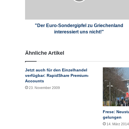
u
r
o
-
S
"Der Euro-Sondergipfel zu Griechenland
o
interessiert uns nicht!"
n
d
e
Ähnliche Artikel
r
g
i
Jetzt auch für den Einzelhandel
p
verfügbar: RapidShare Premium-
f
Accounts
e
23. November 2009
l
z
u
G
Frese: Neusta
r
gelungen
i
14. März 2014
e