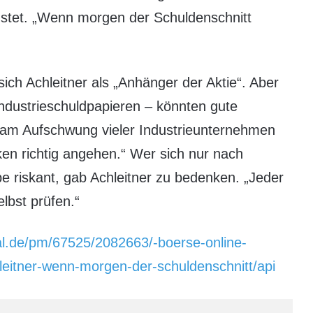
rüstet. „Wenn morgen der Schuldenschnitt
sich Achleitner als „Anhänger der Aktie“. Aber
Industrieschuldpapieren – könnten gute
r am Aufschwung vieler Industrieunternehmen
iken richtig angehen.“ Wer sich nur nach
ebe riskant, gab Achleitner zu bedenken. „Jeder
elbst prüfen.“
al.de/pm/67525/2082663/-boerse-online-
hleitner-wenn-morgen-der-schuldenschnitt/api