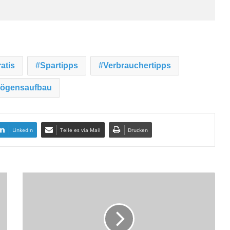
atis
Spartipps
Verbrauchertipps
ögensaufbau
LinkedIn
Teile es via Mail
Drucken
B
D
Z
V
m