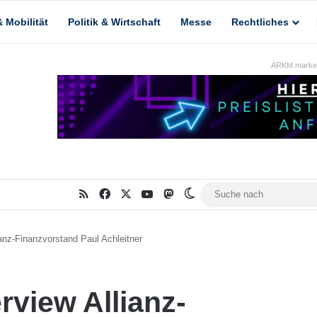
 Mobilität
Politik & Wirtschaft
Messe
Rechtliches
ARKM.market
RSS
Facebook
X
YouTube
Mastodon
Skin umschalten
ianz-Finanzvorstand Paul Achleitner
rview Allianz-