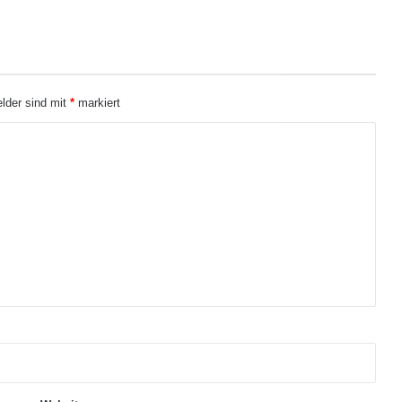
m
F
e
l
d
elder sind mit
*
markiert