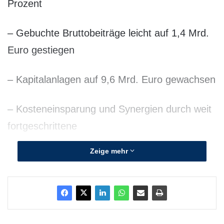
Prozent
– Gebuchte Bruttobeiträge leicht auf 1,4 Mrd.
Euro gestiegen
– Kapitalanlagen auf 9,6 Mrd. Euro gewachsen
– Kosteneinsparung und Synergien durch weit
fortgeschrittene
Zeige mehr
Entflechtung des Deutschen Ring
Die 2010 aus den Basler Versicherungen sowie
der Deutscher Ring Lebensversicherungs-AG
und der Deutscher Ring Sachversicherungs-