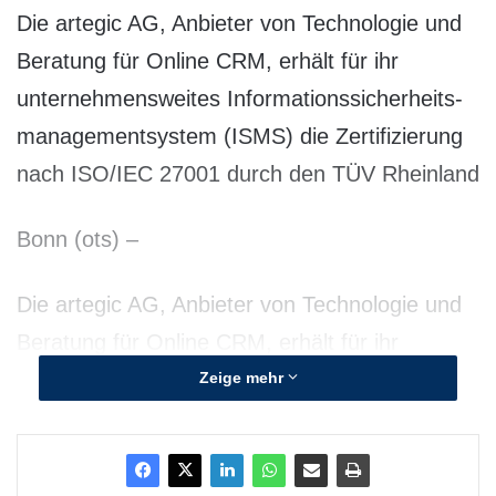
Die artegic AG, Anbieter von Technologie und
Beratung für Online CRM, erhält für ihr
unterneh­mensweites Informa­ti­ons­si­cher­heits­
ma­na­ge­mentsystem (ISMS) die Zertifi­zierung
nach ISO/IEC 27001 durch den TÜV Rheinland
Bonn (ots) –
Die artegic AG, Anbieter von Technologie und
Beratung für Online CRM, erhält für ihr
unternehmensweites
Zeige mehr
Informationssicherheitsmanagementsystem
(ISMS) die Zertifizierung nach ISO/IEC 27001
durch den TÜV Rheinland. Damit ist die artegic