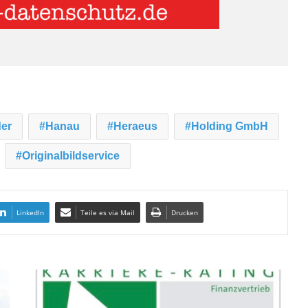
der
Hanau
Heraeus
Holding GmbH
Originalbildservice
LinkedIn
Teile es via Mail
Drucken
B
e
r