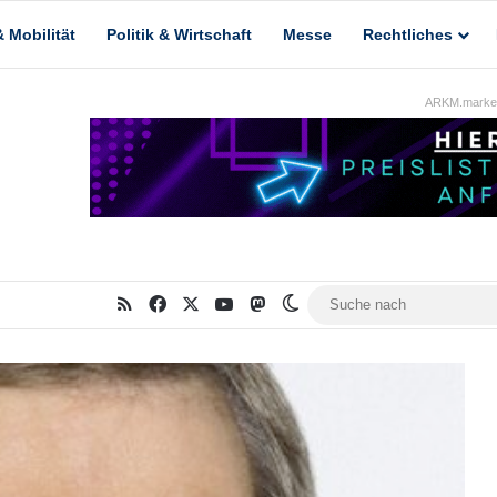
 Mobilität
Politik & Wirtschaft
Messe
Rechtliches
ARKM.market
RSS
Facebook
X
YouTube
Mastodon
Skin umschalten