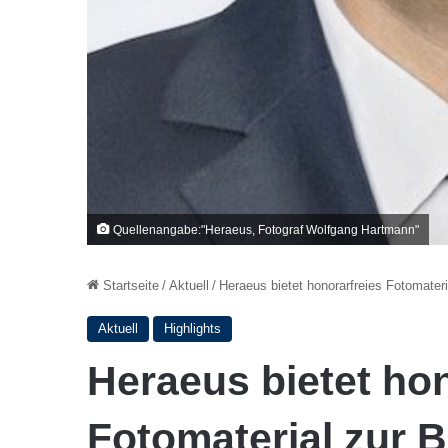
Quellenangabe:"Heraeus, Fotograf Wolfgang Hartmann"
Startseite
/
Aktuell
/
Heraeus bietet honorarfreies Fotomater
Aktuell
Highlights
Heraeus bietet hon
Fotomaterial zur 