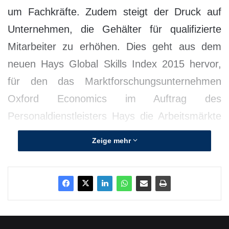
um Fachkräfte. Zudem steigt der Druck auf
Unternehmen, die Gehälter für qualifizierte
Mitarbeiter zu erhöhen. Dies geht aus dem
neuen Hays Global Skills Index 2015 hervor,
für den das Marktforschungsunternehmen
Oxford Economics im Auftrag des
Personaldienstleisters Hays die Arbeitsmärkte
von 31 Ländern analysiert hat.
Zeige mehr
Besonders deutlich wird der
Arbeitskräftemangel auf Märkten, die im
letzten Jahr stark gewachsen sind, wie die
USA und Großbritannien. In Deutschland ist