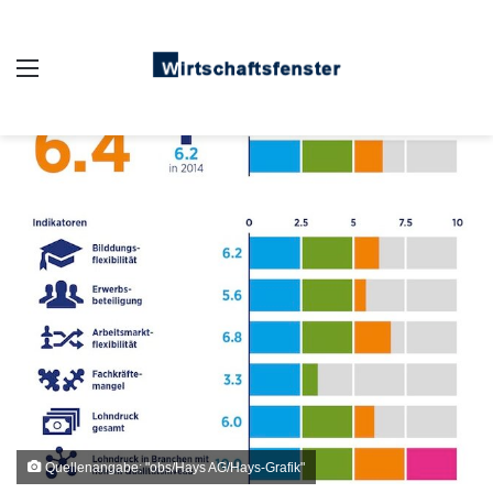
Auswahl
Quellenangabe: "obs/Hays AG/Hays-Grafik"