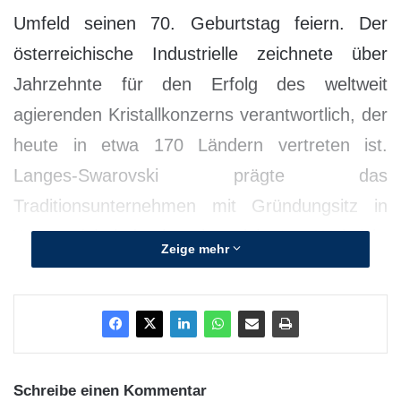
Umfeld seinen 70. Geburtstag feiern. Der
österreichische Industrielle zeichnete über
Jahrzehnte für den Erfolg des weltweit
agierenden Kristallkonzerns verantwortlich, der
heute in etwa 170 Ländern vertreten ist.
Langes-Swarovski prägte das
Traditionsunternehmen mit Gründungsitz in
Wattens/Tirol durch seine visionäre Weitsicht
Zeige mehr
sowie unternehmerischen Mut und etablierte
Swarovski damit als international erfolgreiche
Marke.
Gernot Langes-Swarovski, Träger des Großen
Schreibe einen Kommentar