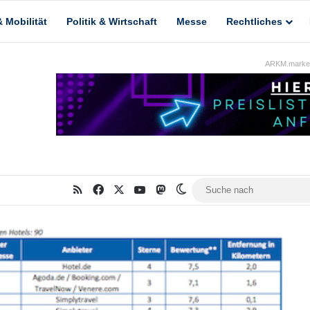
 Mobilität
Politik & Wirtschaft
Messe
Rechtliches
ARKM.market
RSS
Facebook
X
YouTube
Mastodon
Skin umschalten