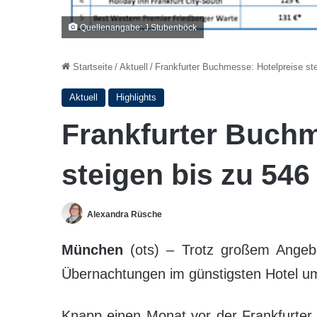
Quellenangabe: J.Stubenböck
Startseite
/
Aktuell
/
Frankfurter Buchmesse: Hotelpreise st
Aktuell
Highlights
Frankfurter Buchm
steigen bis zu 546
Alexandra Rüsche
München
(ots) – Trotz großem Angebo
Übernachtungen im günstigsten Hotel u
Knapp einen Monat vor der Frankfurter