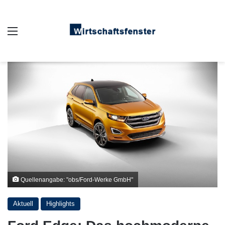
Auswahl
Quellenangabe: "obs/Ford-Werke GmbH"
Aktuell
Highlights