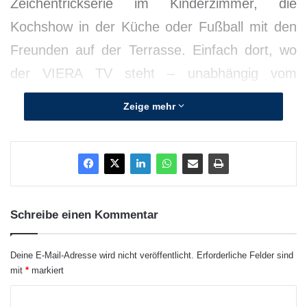
Zeichentrickserie im Kinderzimmer, die
Kochshow in der Küche oder Fußball mit den
Freunden auf der Terrasse. Einfach dort, wo
der VIERA TV steht – unabhängig vom
Antennenanschluss.
Zeige mehr
Schreibe einen Kommentar
Deine E-Mail-Adresse wird nicht veröffentlicht.
Erforderliche Felder sind
mit
*
markiert
K
Quellenangabe: „obs/Panasonic Deutschland/Copyright Panasonic“