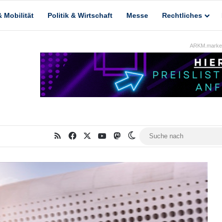
 Mobilität
Politik & Wirtschaft
Messe
Rechtliches
ARKM.market
RSS
Facebook
X
YouTube
Mastodon
Skin umschalten