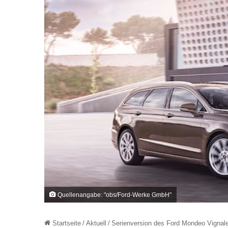
Quellenangabe: "obs/Ford-Werke GmbH"
Startseite
/
Aktuell
/
Serienversion des Ford Mondeo Vignale 