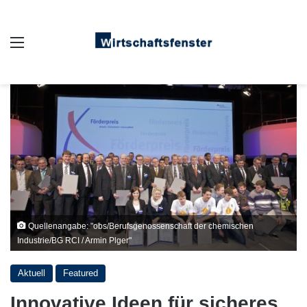
Auswahl
Quellenangabe: "obs/Berufsgenossenschaft der chemischen
Industrie/BG RCI / Armin Plger"
Aktuell
Featured
Innovative Ideen für sicheres