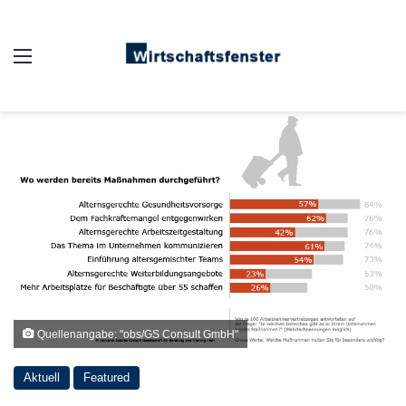
Auswahl
Quellenangabe: "obs/GS Consult GmbH"
Aktuell
Featured