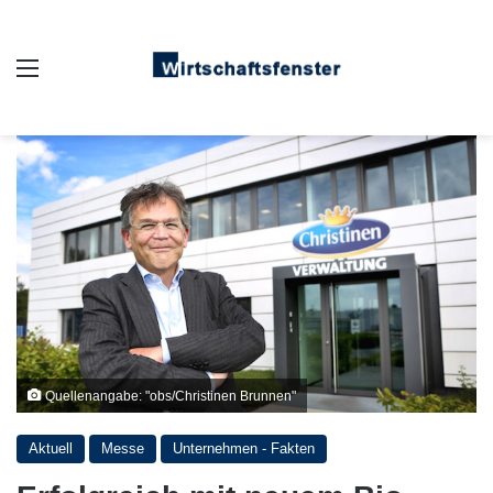
Auswahl
Quellenangabe: "obs/Christinen Brunnen"
Aktuell
Messe
Unternehmen - Fakten