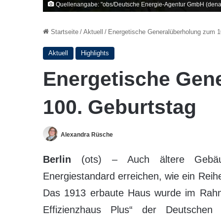
Quellenangabe: "obs/Deutsche Energie-Agentur GmbH (dena
Startseite
/
Aktuell
/
Energetische Generalüberholung zum 1
Aktuell
Highlights
Energetische Gen
100. Geburtstag
Alexandra Rüsche
Berlin
(ots) – Auch ältere Gebäud
Energiestandard erreichen, wie ein Reih
Das 1913 erbaute Haus wurde im Rah
Effizienzhaus Plus“ der Deutsche