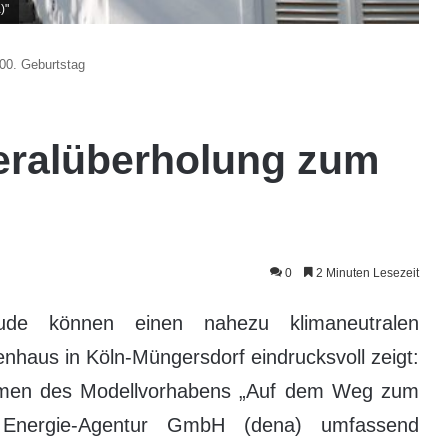
)"
00. Geburtstag
eralüberholung zum
0
2 Minuten Lesezeit
e können einen nahezu klimaneutralen
enhaus in Köln-Müngersdorf eindrucksvoll zeigt:
men des Modellvorhabens „Auf dem Weg zum
n Energie-Agentur GmbH (dena) umfassend