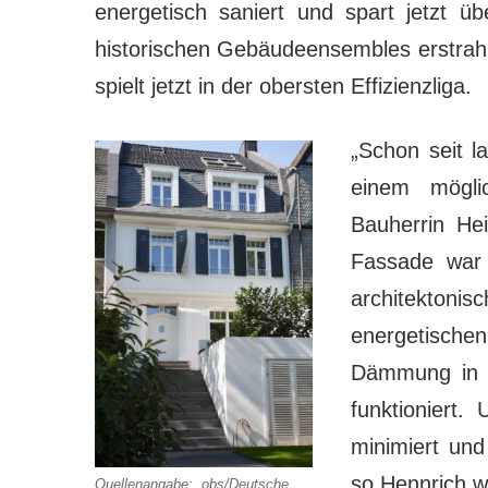
energetisch saniert und spart jetzt ü
historischen Gebäudeensembles erstrah
spielt jetzt in der obersten Effizienzliga.
„Schon seit l
einem mögli
Bauherrin Hei
Fassade war 
architektoni
energetische
Dämmung in E
funktioniert.
minimiert und
so Hennrich we
Quellenangabe: „obs/Deutsche