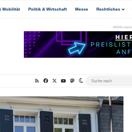
 Mobilität
Politik & Wirtschaft
Messe
Rechtliches
ARKM.market
RSS
Facebook
X
YouTube
Mastodon
Skin umschalten